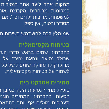
ממקום אחד ליעד אחר בנסיבות שו
במקומות מרוחקים מקבוצת אור
למשפחות מרובות ילדים וכד'. אם 
מסודר ובטוח, אין ספק
שמומלץ לכם להשתמש בשירות ההסע
בטיחות מקסימאלית
בחברתינו שמים בראש סדרי העדי
שכולל נסיעה ונהיגה זהירה על י
מדוקדקת ותחזוקה שותפת של כל הר
לשמור על בטיחות מקסימאלית.
מחירים אטרקטיבים
סוגיית מחירי נסיעות הינה כמוב
הסעות. בחברתינו המחירים הוגני
תעריפים מוזלים אף יותר בהתאם
וכדומה. צריכים שירותי הסעה למגו